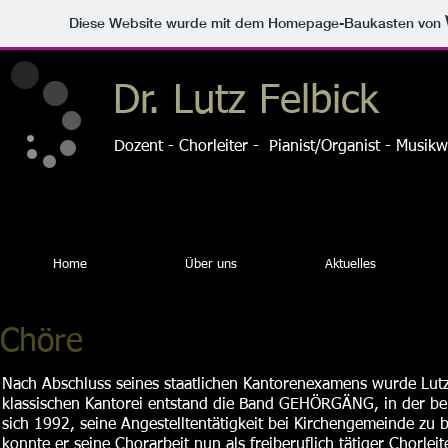
Diese Website wurde mit dem Homepage-Baukasten von
Dr. Lutz Felbick
Dozent - Chorleiter - Pianist/Organist - Musikw
Home
Über uns
Aktuelles
Chöre
Nach Abschluss seines staatlichen Kantorenexamens wurde Lutz 
klassischen Kantorei entstand die Band GEHÖRGÄNG, in der bere
sich 1992, seine Angestelltentätigkeit bei Kirchengemeinde zu
konnte er seine Chorarbeit nun als freiberuflich tätiger Chorleit