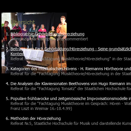
Übersicht
Bibliographie Gehörbildung/Hörerziehung
Interdisziplinär konzipiert und kommentiert
Beiträge zum Fach Gehörbildung/Hörerziehung - Seine grundsätzliche
Kontext
Referat für die "Fachtagung Musiktheorie/Hörerziehung" in der Sta
Kategorien des musikalischen Hörens - H. Riemanns Hörtheorie und 
Referat für die "Fachtagung Musiktheorie/Hörerziehung in der Staa
Die Analysen der Klaviersonaten Beethovens von Hugo Riemann im 
Referat für die "Fachtagung Tonsatz" der Staatlichen Hochschule f
Populäre frühbarocke und zeitgenössische Improvisationsmodelle i
Referat für die "Fachtagung Musiktheorie im Gespräch: Hören - Wa
Franz Liszt in Weimar 16.-18.4.99)
Methoden der Hörerziehung
Referat Nr.5, Staatliche Hochschule für Musik und darstellende Kun