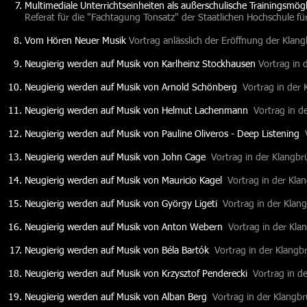
Multimediale Unterrichtseinheiten als außerschulische Trainingsmög
Referat für die "Fachtagung Tonsatz" der Staatlichen Hochschule f
Vom Hören Neuer Musik
Vortrag anlässlich der Eröffnung der Klan
Neugierig werden auf Musik von Karlheinz Stockhausen
Vortrag in
Neugierig werden auf Musik von Arnold Schönberg
Vortrag
in der 
Neugierig werden auf Musik von Helmut Lachenmann
Vortrag
in d
Neugierig werden auf Musik von Pauline Oliveros - Deep Listening
Neugierig werden auf Musik von John Cage
Vortrag
in der Klangbr
Neugierig werden auf Musik von Mauricio Kagel
Vortrag
in der Kla
Neugierig werden auf Musik von György Ligeti
Vortrag
in der Klan
Neugierig werden auf Musik von Anton Webern
Vortrag
in der Kla
Neugierig werden auf Musik von Béla Bartók
Vortrag
in der Klangb
Neugierig werden auf Musik von Krzysztof Penderecki
Vortrag
in de
Neugierig werden auf Musik von Alban Berg
Vortrag
in der Klangbr