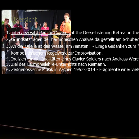
Übersicht
Interview with Pauline Oliveros
at the Deep-Listening Retreat in the
Grundsatzfragen der harmonischen Analyse dargestellt am Schubertli
An der Quelle ist das Wasser am reinsten! - Einige Gedanken zum 
kompositorischem Regelwerk zur Improvisation.
Indizien für die Qualitäten eines Clavier-Spielers nach Andreas We
Ziel des Harmonielehre-Unterrichts nach Riemann.
Zeitgenössische Musik in Aachen 1952-2014 - Fragmente einer viel