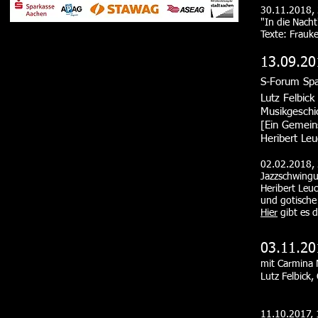
30.11.2018, 
"In die Nacht
Texte: Frau
13.09.20
S-Forum Spa
Lutz Felbick
Musikgeschi
[Ein Gemeins
Heribert Leu
02.02.2018, 
Jazzschwing
Heribert Leuc
und gotische 
Hier
gibt es d
03.11.20
mit Carmina 
Lutz Felbick,
11.10.2017, 